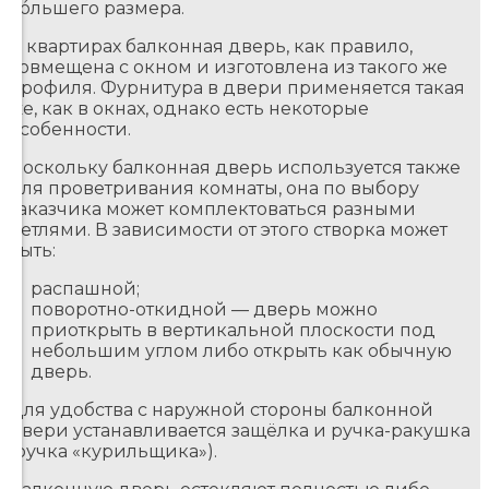
бóльшего размера.
В квартирах балконная дверь, как правило,
совмещена с окном и изготовлена из такого же
профиля. Фурнитура в двери применяется такая
же, как в окнах, однако есть некоторые
особенности.
Поскольку балконная дверь используется также
для проветривания комнаты, она по выбору
заказчика может комплектоваться разными
петлями. В зависимости от этого створка может
быть:
распашной;
поворотно-откидной — дверь можно
приоткрыть в вертикальной плоскости под
небольшим углом либо открыть как обычную
дверь.
Для удобства с наружной стороны балконной
двери устанавливается защёлка и ручка-ракушка
(ручка «курильщика»).