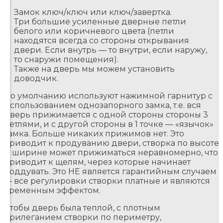
Замок ключ/ключ или ключ/завертка.
Три большие усиленные дверные петли
белого или коричневого цвета (петли
находятся всегда со стороны открывания
двери. Если внутрь — то внутри, если наружу,
то снаружи помещения).
Также на дверь мы можем установить
доводчик.
По умолчанию используют нажимной гарнитур с
использованием однозапорного замка, т.е. вся
дверь прижимается с одной стороны стороны 3
петлями, и с другой стороны в 1 точке — «язычок»
замка. Больше никаких прижимов нет. Это
приводит к продуванию двери, створка по высоте
и ширине может прижиматься неравномерно, что
приводит к щелям, через которые начинает
поддувать. Это НЕ является гарантийным случаем
— все регулировки створки платные и являются
временным эффектом.
Чтобы дверь была теплой, с плотным
прилеганием створки по периметру,