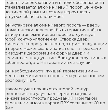
удобства использования и в целях безопасности
устанавливается алюминиевый порог. Он ниже
пластиковой рамы и поэтому вероятность
запнуться об него очень мала.
При установке алюминиевого порога — дверь
автоматически перестает быть герметичной, т.к.
по низу на алюминиевом пороге отсутствует
второй контур уплотнения. Створка двери
прилегает к порогу не плотно, а при эксплуатации
на пороге может скапливаться снег и грязь, это
приводит к деформации формы двери и
увеличивает поддувание. Ввиду конструктивных
особенностей, это НЕ гарантийный случай.
При необходимости лучшей герметизации —
вместо алюминиевого порога мы устанавливаем
порог раму ПВХ.
В таком случае появляется второй контур
уплотнения, что улучшает герметизацию и
снижает вероятность продуваний. При таком
исполнении высота порога ПВХ составит от 60 до
70мм.