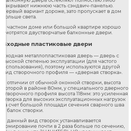
Балконную дверь остекляют полностью либо
закрывают нижнюю часть сэндвич-панелью.
Первый вариант дороже, зато пропускает в дом
больше света.
В частном доме или большой квартире хорошо
смотрятся двустворчатые балконные двери.
Входные пластиковые двери
Входная металлопластиковая дверь — дверь с
высокой степенью эксплуатации (для частого
использования), поэтому используются другой
вид створочного профиля — «дверная створка».
В отличии от обычной оконной створки, высота
которой в районе 80мм, у специального дверного
створочного профиля высота 118мм: это усиленная
створка для высоких эксплуатационных нагрузок
за счет большой площади сечения сварного шва
и балок створки.
В данный вид створок устанавливается
армирование почти в 2 раза больше по сечению,